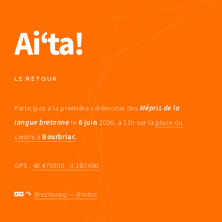
Ai‘ta!
LE RETOUR
Participez à la première cérémonie des
Mépris de la
langue bretonne
le
6 juin
2026, à 11h sur la
place du
centre à
Bourbriac
.
GPS :
48.473800, -3.187400
↷
Brezhoneg — Breton